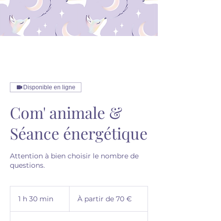
Disponible en ligne
Com' animale &
Séance énergétique
Attention à bien choisir le nombre de
questions.
À
partir
1 h 30 min
1
À partir de 70 €
de
70
3
euros
0