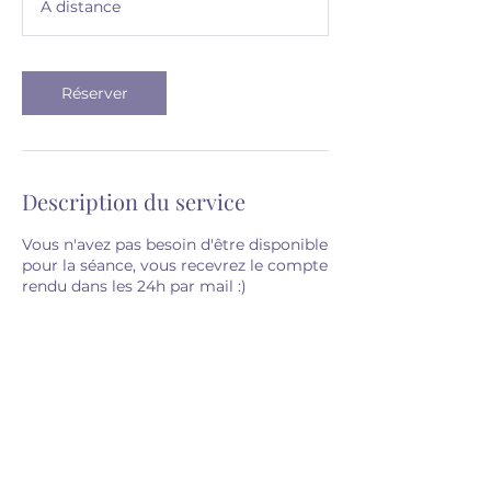
A distance
m
i
n
Réserver
Description du service
Vous n'avez pas besoin d'être disponible
pour la séance, vous recevrez le compte
rendu dans les 24h par mail :)
Coordonnées
avae.energie@gmail.com
La Garde, Avenue Charles Sandro, La
Garde, France